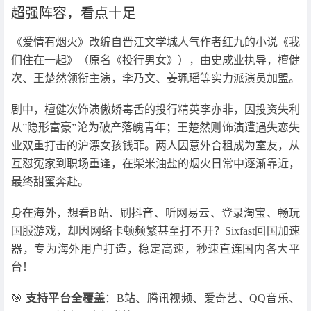
超强阵容，看点十足
《爱情有烟火》改编自晋江文学城人气作者红九的小说《我
们住在一起》（原名《投行男女》），由史成业执导，檀健
次、王楚然领衔主演，李乃文、姜珮瑶等实力派演员加盟。
剧中，檀健次饰演傲娇毒舌的投行精英李亦非，因投资失利
从”隐形富豪”沦为破产落魄青年；王楚然则饰演遭遇失恋失
业双重打击的沪漂女孩钱菲。两人因意外合租成为室友，从
互怼冤家到职场重逢，在柴米油盐的烟火日常中逐渐靠近，
最终甜蜜奔赴。
身在海外，想看B站、刷抖音、听网易云、登录淘宝、畅玩
国服游戏，却因网络卡顿频繁甚至打不开？Sixfast回国加速
器，专为海外用户打造，稳定高速，秒速直连国内各大平
台！
🎯
支持平台全覆盖
：B站、腾讯视频、爱奇艺、QQ音乐、