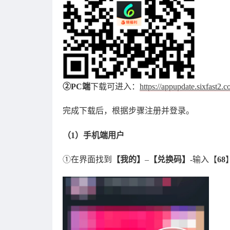
②PC端
下载可进入：
https://appupdate.sixfast2.
完成下载后，根据步骤注册并登录。
（1）手机端用户
①在界面找到
【我的】
–
【兑换码】
-输入【
68