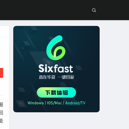
圈
回
能