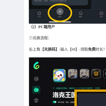
（2）PC端用户
①兑换流程：
右上角
【兑换码】
-输入【68】-领取
免费
时长