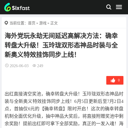
当前位置：
首页
»
游戏
» 正文
海外党玩永劫无间延迟高解决方法：确幸
转盘大升级！玉玲珑双形态神品时装与全
新奥义特效挂饰同步上线！
2026-06-03
249
0
出红直接清空奖池，确幸转盘大升级！玉玲珑双形态神品时
装与全新奥义特效挂饰同步上线！6月5日更新后至7月2日4
点，首抽仅6元的【确幸转盘】限时开启！这次的确幸转盘
机制全面优化升级，抽中神品大奖后，将直接附赠奖池中剩
余奖励！提前出红即可拿下全部奖励，真正的一发入魂！海