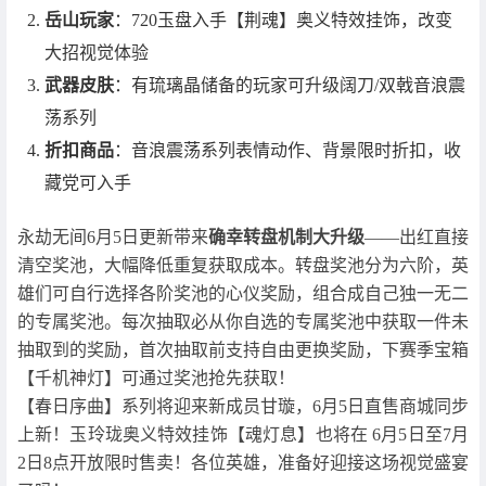
岳山玩家
：720玉盘入手【荆魂】奥义特效挂饰，改变
大招视觉体验
武器皮肤
：有琉璃晶储备的玩家可升级阔刀/双戟音浪震
荡系列
折扣商品
：音浪震荡系列表情动作、背景限时折扣，收
藏党可入手
永劫无间6月5日更新带来
确幸转盘机制大升级
——出红直接
清空奖池，大幅降低重复获取成本。转盘奖池分为六阶，英
雄们可自行选择各阶奖池的心仪奖励，组合成自己独一无二
的专属奖池。每次抽取必从你自选的专属奖池中获取一件未
抽取到的奖励，首次抽取前支持自由更换奖励，下赛季宝箱
【千机神灯】可通过奖池抢先获取！
【春日序曲】系列将迎来新成员甘璇，6月5日直售商城同步
上新！玉玲珑奥义特效挂饰【魂灯息】也将在 6月5日至7月
2日8点开放限时售卖！各位英雄，准备好迎接这场视觉盛宴