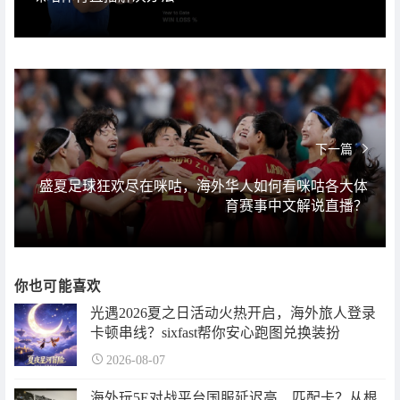
下一篇
盛夏足球狂欢尽在咪咕，海外华人如何看咪咕各大体
育赛事中文解说直播？
你也可能喜欢
光遇2026夏之日活动火热开启，海外旅人登录
卡顿串线？sixfast帮你安心跑图兑换装扮
2026-08-07
海外玩5E对战平台国服延迟高、匹配卡？从根