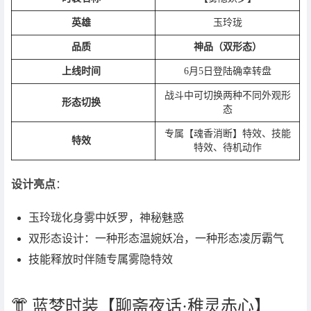
英雄
玉玲珑
品质
神品（双形态）
上线时间
6月5日登陆确幸转盘
战斗中可切换两种不同外观形
形态切换
态
专属【魂香消断】特效、技能
特效
特效、待机动作
设计亮点
：
玉玲珑化身雾中妖罗，神秘魅惑
双形态设计：一种形态温婉妖冶，一种形态凌厉霸气
技能释放时伴随专属雾隐特效
👘 蓝梦时装【聊斋夜话·稚灵赤心】