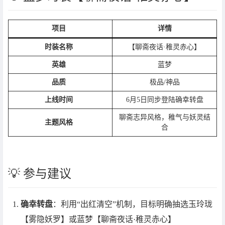
项目
详情
时装名称
【聊斋夜话·稚灵赤心】
英雄
蓝梦
品质
极品/神品
上线时间
6月5日同步登陆确幸转盘
聊斋志异风格，稚气与妖灵结
主题风格
合
💡 参与建议
确幸转盘
：利用“出红清空”机制，目标明确抽选玉玲珑
【雾隐妖罗】或蓝梦【聊斋夜话·稚灵赤心】