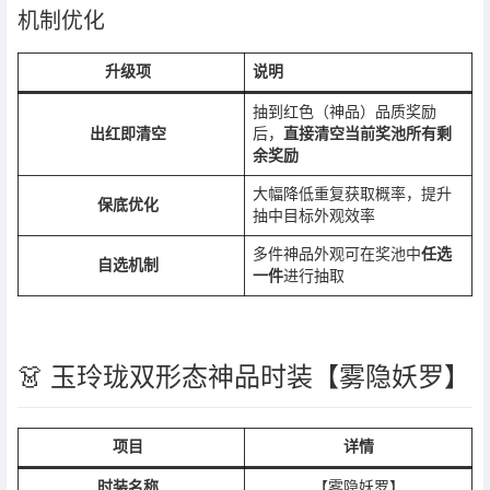
机制优化
升级项
说明
抽到红色（神品）品质奖励
出红即清空
后，
直接清空当前奖池所有剩
余奖励
大幅降低重复获取概率，提升
保底优化
抽中目标外观效率
多件神品外观可在奖池中
任选
自选机制
一件
进行抽取
👗 玉玲珑双形态神品时装【雾隐妖罗】
项目
详情
时装名称
【雾隐妖罗】