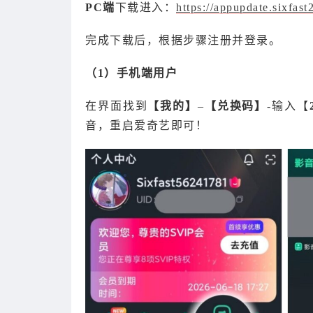
PC端
下载进入：
https://appupdate.sixfas
完成下载后，根据步骤注册并登录。
（1）手机端用户
在界面找到
【我的】
–
【兑换码】
-输入【
音，重启爱奇艺即可！