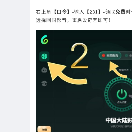
右上角
【口令】
-输入
【231】
-领取
免费
时
选择回国影音，重启爱奇艺即可！