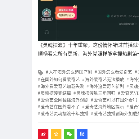
《灵魂摆渡》十年重聚，这份情怀错过首播就亏
顺畅看完所有更新，海外党照样能拿捏热剧第
文
人在海外怎么追国产剧
国外怎么看爱奇艺
章
在国外如何看爱奇艺
海外爱奇艺无法播放
海外
标
海外看爱奇艺加载失败
海外追爱奇艺新剧
灵魂
签
灵魂摆渡完结篇
灵魂摆渡铁三角回归
爱奇艺V
爱奇艺全网独播海外观剧
爱奇艺可以在国外看吗
爱奇艺在国外看不了
爱奇艺海外地区提示
爱奇
爱奇艺灵魂摆渡十年独播
爱奇艺独播剧海外加载