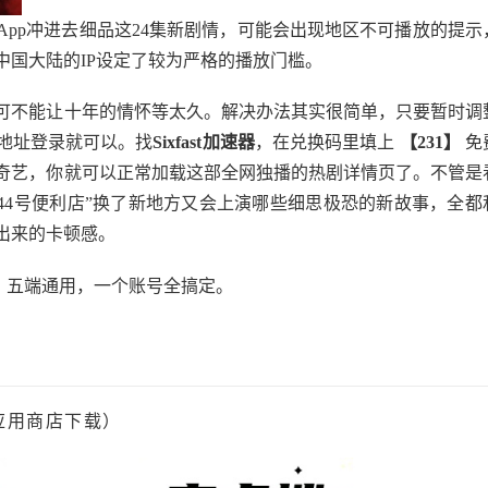
pp冲进去细品这24集新剧情，可能会出现地区不可播放的提示
中国大陆的IP设定了较为严格的播放门槛。
可不能让十年的情怀等太久。解决办法其实很简单，只要暂时调
地址登录就可以。找
Sixfast加速器
，在兑换码里填上
【231】
免
奇艺，你就可以正常加载这部全网独播的热剧详情页了。不管是
444号便利店”换了新地方又会上演哪些细思极恐的新故事，全都
出来的卡顿感
。
，五端通用，一个账号全搞定。
应用商店下载）