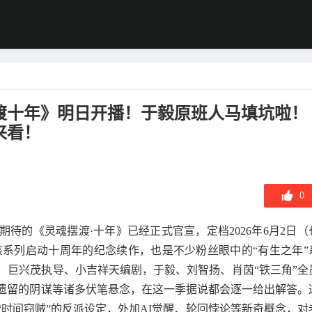
渡十年》明日开播！于毅原班人马填坑啦！
来看！
0
待的《灵魂摆渡·十年》已经正式官宣，定档2026年6月2日（
该系列启动十周年的纪念续作，也是不少粉丝眼中的“有生之年”
：巨兴茂执导、小吉祥天编剧，于毅、刘智扬、肖茵“铁三角”全
遗留的阴谋等诸多伏笔悬念，在这一季据说都会逐一给出解答
。
时间窃贼”的反派设定，外加AI觉醒、轮回悖论等新奇概念，对