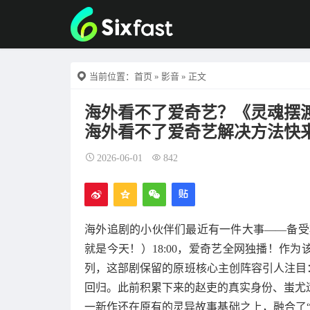
当前位置：
首页
»
影音
» 正文
海外看不了爱奇艺？《灵魂摆
海外看不了爱奇艺解决方法快
2026-06-01
842
海外追剧的小伙伴们最近有一件大事——备受期
就是今天！）18:00，爱奇艺全网独播
！作为
列，这部剧保留的原班核心主创阵容引人注目
回归
。此前积累下来的赵吏的真实身份、蚩尤
一新作还在原有的灵异故事基础之上，融合了“