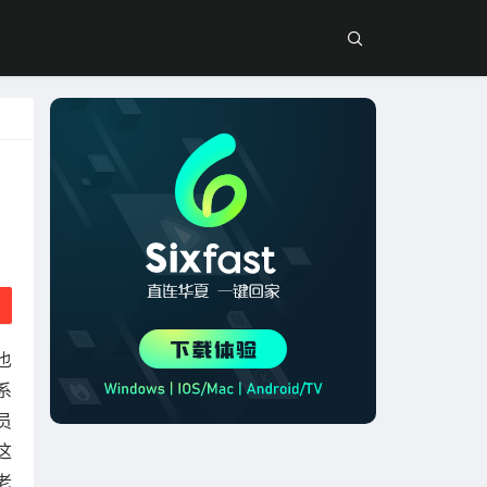
也
系
员
这
老