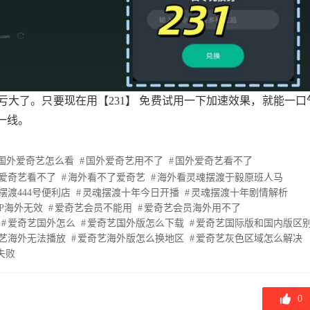
大了。只要现在用【231】 免费试用一下加速效果，就能一口
一线。
国外爱奇艺怎么看
国外爱奇艺用不了
国外爱奇艺看不了
爱奇艺看不了
海外看不了爱奇艺
海外看灵魂摆渡于毅原班人马
摆渡444号便利店
灵魂摆渡十年今日开播
灵魂摆渡十年剧情解析
IP海外无效
爱奇艺会员不能用
爱奇艺会员海外用不了
爱奇艺国外怎么
爱奇艺国外版怎么下载
爱奇艺国际版和国内版区
艺海外无法播放
爱奇艺海外版怎么换地区
爱奇艺灰色区域怎么解决
失败
0