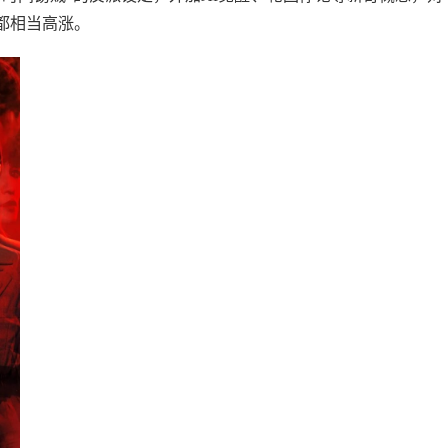
都相当高涨
。