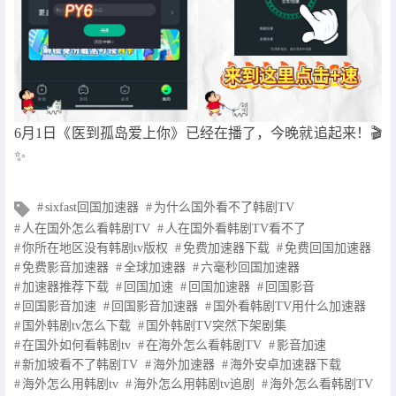
6月1日《医到孤岛爱上你》已经在播了，今晚就追起来！🎬
✨
文
sixfast回国加速器
为什么国外看不了韩剧TV
章
人在国外怎么看韩剧TV
人在国外看韩剧TV看不了
标
你所在地区没有韩剧tv版权
免费加速器下载
免费回国加速器
签
免费影音加速器
全球加速器
六毫秒回国加速器
加速器推荐下载
回国加速
回国加速器
回国影音
回国影音加速
回国影音加速器
国外看韩剧TV用什么加速器
国外韩剧tv怎么下载
国外韩剧TV突然下架剧集
在国外如何看韩剧tv
在海外怎么看韩剧TV
影音加速
新加坡看不了韩剧TV
海外加速器
海外安卓加速器下载
海外怎么用韩剧tv
海外怎么用韩剧tv追剧
海外怎么看韩剧TV