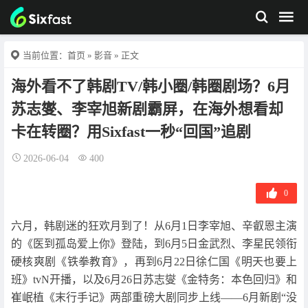
当前位置：
首页
»
影音
» 正文
海外看不了韩剧TV/韩小圈/韩圈剧场？6月
苏志燮、李宰旭新剧霸屏，在海外想看却
卡在转圈？用Sixfast一秒“回国”追剧
2026-06-04
400
0
六月，韩剧迷的狂欢月到了！从6月1日李宰旭、辛叡恩主演
的《医到孤岛爱上你》登陆，到6月5日金武烈、李星民领衔
硬核爽剧《铁拳教育》，再到6月22日徐仁国《明天也要上
班》tvN开播，以及6月26日苏志燮《金特务：本色回归》和
崔岷植《末行手记》两部重磅大剧同步上线——6月新剧“没