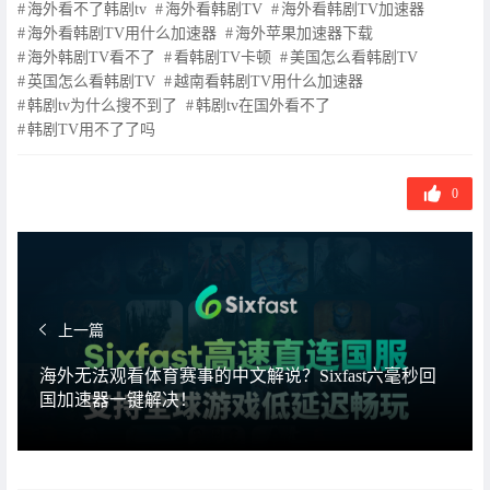
海外看不了韩剧tv
海外看韩剧TV
海外看韩剧TV加速器
海外看韩剧TV用什么加速器
海外苹果加速器下载
海外韩剧TV看不了
看韩剧TV卡顿
美国怎么看韩剧TV
英国怎么看韩剧TV
越南看韩剧TV用什么加速器
韩剧tv为什么搜不到了
韩剧tv在国外看不了
韩剧TV用不了了吗
0
上一篇
海外无法观看体育赛事的中文解说？Sixfast六毫秒回
国加速器一键解决！